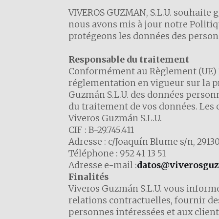
VIVEROS GUZMAN, S.L.U. souhaite gar
nous avons mis à jour notre Politi
protégeons les données des person
Responsable du traitement
Conformément au Règlement (UE) 201
réglementation en vigueur sur la p
Guzmán S.L.U. des données personne
du traitement de vos données. Les 
Viveros Guzmán S.L.U.
CIF : B-29.745.411
Adresse : c/Joaquín Blume s/n, 2913
Téléphone : 952 41 13 51
Adresse e-mail :
datos@viverosgu
Finalités
Viveros Guzmán S.L.U. vous informe
relations contractuelles, fournir des
personnes intéressées et aux client