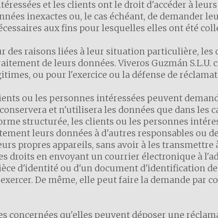
éressées et les clients ont le droit d'accéder à leu
nnées inexactes ou, le cas échéant, de demander le
cessaires aux fins pour lesquelles elles ont été coll
 des raisons liées à leur situation particulière, les
aitement de leurs données. Viveros Guzmán S.L.U. ce
itimes, ou pour l'exercice ou la défense de réclamat
lients ou les personnes intéressées peuvent demande
onservera et n'utilisera les données que dans les ca
orme structurée, les clients ou les personnes inté
tement leurs données à d'autres responsables ou de
eurs propres appareils, sans avoir à les transmettre 
s droits en envoyant un courrier électronique à l'a
ièce d'identité ou d'un document d'identification 
 exercer. De même, elle peut faire la demande par co
es concernées qu'elles peuvent déposer une réclama