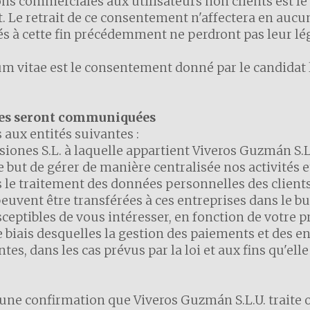
ns commerciales aux utilisateurs non clients est 
 Le retrait de ce consentement n'affectera en aucun
s à cette fin précédemment ne perdront pas leur léga
um vitae est le consentement donné par le candidat 
ées seront communiquées
ux entités suivantes :
ones S.L. à laquelle appartient Viveros Guzmán S.L.
 but de gérer de manière centralisée nos activités e
 le traitement des données personnelles des clients
uvent être transférées à ces entreprises dans le b
ibles de vous intéresser, en fonction de votre prof
le biais desquelles la gestion des paiements et des 
s, dans les cas prévus par la loi et aux fins qu'elle 
r une confirmation que Viveros Guzmán S.L.U. trait