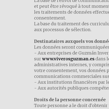
La base de l'envoi de communicatio
et peut être révoqué à tout moment.
les traitements de données effectué
consentement.
La base du traitement des curricul
aux processus de sélection.
Destinataires auxquels vos donn
Les données seront communiquées a
- Aux entreprises de Guzmán Inversi
sur
www.viverosguzman.es
dans le
administratives internes, y compris
votre consentement, vos données pe
communications commerciales suscept
- Aux institutions financières par 
- Aux autorités publiques compétente
Droits de la personne concernée
Toute personne a le droit d'obteni