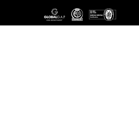
LEGAL
Aviso Legal
Condiciones Generales
Politica De Cookies
Politica De Proteccion De Datos
Tarjeta De Regalo
Subvenciones
LA EMPRESA
Empresa
Contacta
CALIDAD
GLOBAL G.A.P.
ISO 9001