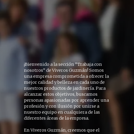
¡Bienvenido a la sección “Trabaja con
nosotros” de Viveros Guzmán! Somos
una empresa comprometida a ofrecer la
mejor calidad y belleza en cada uno de
nuestros productos de jardinería. Para
alcanzar estos objetivos, buscamos
personas apasionadas por aprender una
profesión y con ilusión por unirse a
nuestro equipo en cualquiera de las
diferentes áreas de la empresa.
En Viveros Guzmán, creemos que el